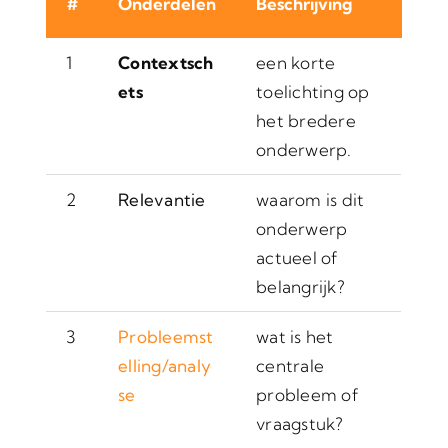
#
Onderdelen
Beschrijving
1
Contextsch
een korte
ets
toelichting op
het bredere
onderwerp.
2
Relevantie
waarom is dit
onderwerp
actueel of
belangrijk?
3
Probleemst
wat is het
elling/analy
centrale
se
probleem of
vraagstuk?