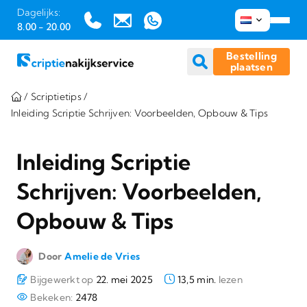
Dagelijks:
8.00 - 20.00
Bestelling
plaatsen
Ga
/
Scriptietips
/
naar
Inleiding Scriptie Schrijven: Voorbeelden, Opbouw & Tips
inhoud
Inleiding Scriptie
Schrijven: Voorbeelden,
Opbouw & Tips
Door
Amelie de Vries
Bijgewerkt op
22. mei 2025
13,5 min.
lezen
Bekeken:
2478