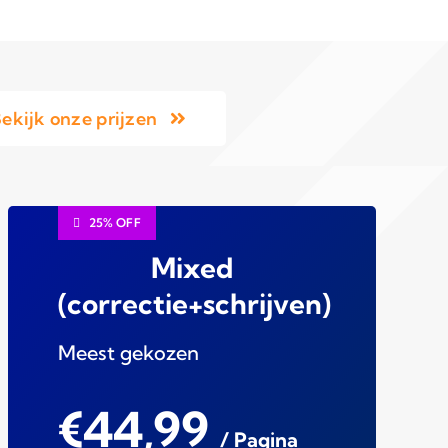
ekijk onze prijzen
25% OFF
Mixed
(correctie+schrijven)
Meest gekozen
€44,99
/ Pagina