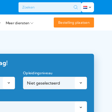
t
Bestelling plaatsen
Meer diensten
ag!
Opleidingsniveau