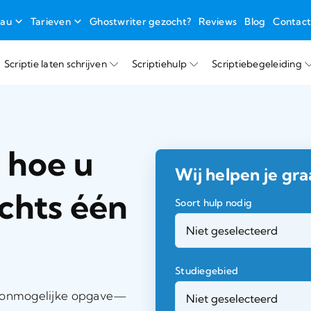
eau
Tarieven
Ghostwriter gezocht?
Reviews
Blog
Contac
Scriptie laten schrijven
Scriptiehulp
Scriptiebegeleiding
: hoe u
Wij helpen je gra
echts één
Soort hulp nodig
Studiegebied
een onmogelijke opgave—