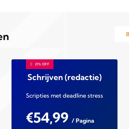
en
B
21% OFF
Schrijven (redactie)
Scripties met deadline stress
€54,99
/ Pagina