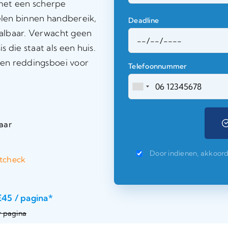
met een scherpe
delen binnen handbereik,
Deadline
haalbaar. Verwacht geen
 die staat als een huis.
 een reddingsboei voor
Telefoonnummer
aar
Door indienen, akkoor
atcheck
€45 / pagina*
r pagina