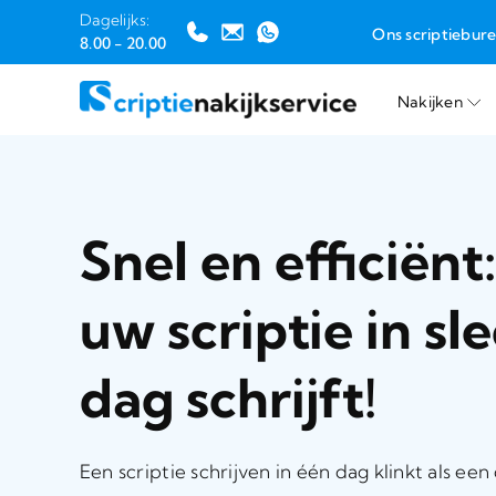
Dagelijks:
Ons scriptiebur
8.00 - 20.00
Nakijken
Ga
naar
inhoud
Snel en efficiënt
uw scriptie in sl
dag schrijft!
Een scriptie schrijven in één dag klinkt als 