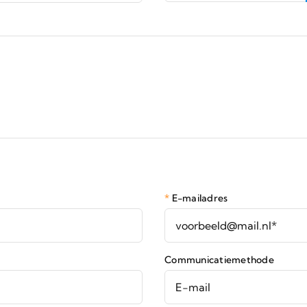
 de voortgang van je opdracht.
*
E-mailadres
Communicatiemethode