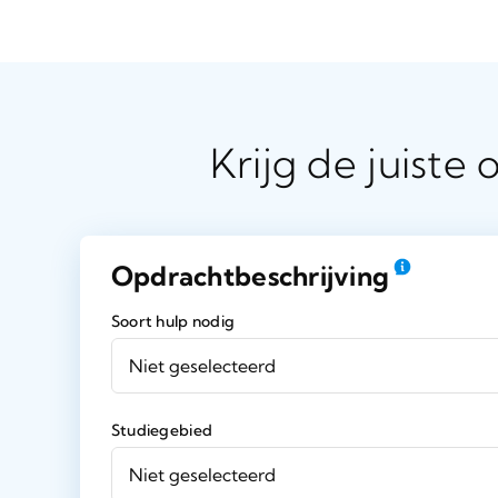
Krijg de juiste
Geef hier een gedetailleerde beschrijving van je opdracht
Opdrachtbeschrijving
Soort hulp nodig
Studiegebied