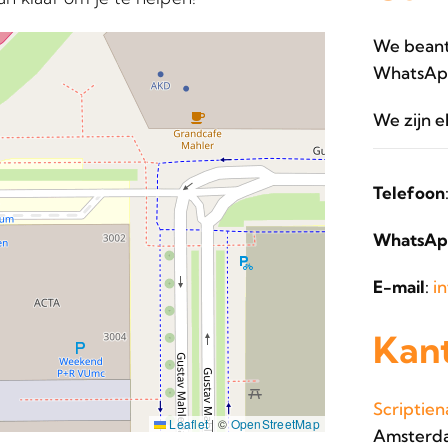
We beantw
WhatsAp
We zijn e
Telefoon
WhatsAp
E-mail
:
i
Kan
Scriptien
Leaflet
|
©
OpenStreetMap
Amsterda