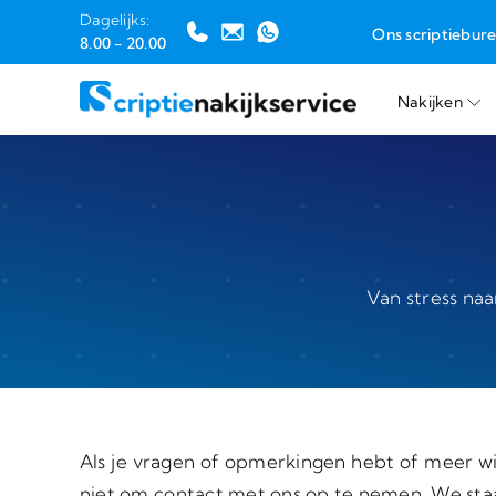
Dagelijks:
Ons scriptiebur
8.00 - 20.00
Nakijken
Ga
naar
inhoud
Van stress naa
Als je vragen of opmerkingen hebt of meer wi
niet om contact met ons op te nemen. We staa