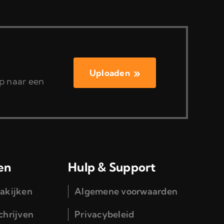
Uploaden
ap naar een
en
Hulp & Support
nakijken
Algemene voorwaarden
schrijven
Privacybeleid