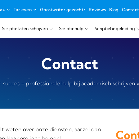
eau
Tarieven
Ghostwriter gezocht?
Reviews
Blog
Contac
Scriptie laten schrijven
Scriptiehulp
Scriptiebegeleiding
Contact
r succes – professionele hulp bij academisch schrijven
lt weten over onze diensten, aarzel dan
Cont
n klaar om je te helpen!