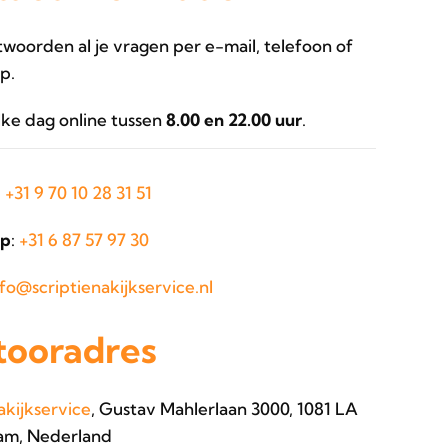
oorden al je vragen per e-mail, telefoon of
p.
lke dag online tussen
8.00 en 22.00 uur
.
:
+31 9 70 10 28 31 51
p
:
+31 6 87 57 97 30
nfo@scriptienakijkservice.nl
tooradres
akijkservice
, Gustav Mahlerlaan 3000, 1081 LA
m, Nederland