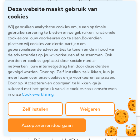
ervoor dat je methoden zorgvuldig documenteert
en consistent toepast om academische validiteit
Deze website maakt gebruik van
te waarborgen.
cookies
Wij gebruiken analytische cookies om je een optimale
gebruikerservaring te bieden en we gebruiken functionele
cookies om jouw voorkeuren op te slaan.Bovendien
Het Voorwoord van Je
plaatsen wij cookies van derde partijen om
gepersonaliseerde advertenties te tonen en de inhoud van
Strafrecht Scriptie Schrijven
de advertenties op jouw voorkeuren af te stemmen. Ook
worden er cookies geplaatst door sociale media-
netwerken. Jouw internetgedrag kan door deze derden
Het
voorwoord voor je scriptie
is je kans om
gevolgd worden. Door op 'Zelf instellen' te klikken, kun je
de lezer een eerste indruk van je werk te
meer lezen over onze cookies en je voorkeuren aanpassen.
Door op 'Accepteren en doorgaan' te klikken, ga je
geven. Het is niet de plek voor gedetailleerde
akkoord met het gebruik van alle cookies zoals omschreven
inhoudelijke discussies, maar eerder een
in onze
Cookieverklaring
.
moment om je motivatie, je
Zelf instellen
Weigeren
onderzoeksdoelen en de waarde van je werk
kort toe te lichten. Begin met een beknopte
Accepteren en doorgaan
uitleg van het onderwerp en waarom het