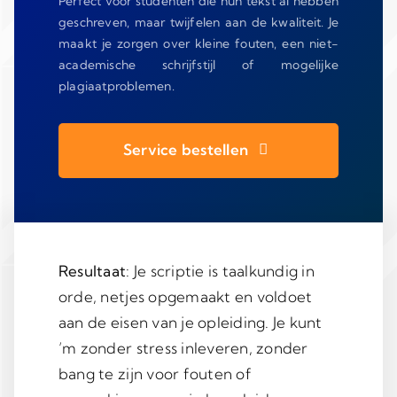
Perfect voor studenten die hun tekst al hebben
geschreven, maar twijfelen aan de kwaliteit. Je
maakt je zorgen over kleine fouten, een niet-
academische schrijfstijl of mogelijke
plagiaatproblemen.
Service bestellen
Resultaat
: Je scriptie is taalkundig in
orde, netjes opgemaakt en voldoet
aan de eisen van je opleiding. Je kunt
’m zonder stress inleveren, zonder
bang te zijn voor fouten of