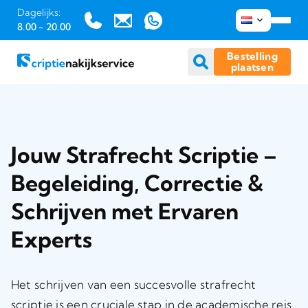
Dagelijks:
8.00 - 20.00
Bestelling
plaatsen
Ga
naar
inhoud
Jouw Strafrecht Scriptie –
Begeleiding, Correctie &
Schrijven met Ervaren
Experts
Het schrijven van een succesvolle strafrecht
scriptie is een cruciale stap in de academische reis