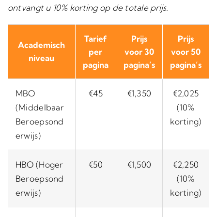
ontvangt u 10% korting op de totale prijs.
Tarief
Prijs
Prijs
Academisch
per
voor 30
voor 50
niveau
pagina
pagina’s
pagina’s
MBO
€45
€1,350
€2,025
(Middelbaar
(10%
Beroepsond
korting)
erwijs)
HBO (Hoger
€50
€1,500
€2,250
Beroepsond
(10%
erwijs)
korting)