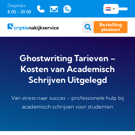
Dagelijks:
8.00 - 20.00
Bestelling
plaatsen
Ga
naar
Ghostwriting Tarieven –
inhoud
Kosten van Academisch
Schrijven Uitgelegd
Van stress naar succes – professionele hulp bij
academisch schrijven voor studenten