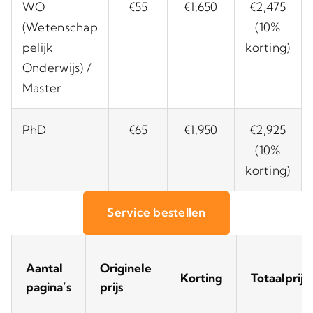
WO
€55
€1,650
€2,475
(Wetenschap
(10%
pelijk
korting)
Onderwijs) /
Master
PhD
€65
€1,950
€2,925
(10%
korting)
Service bestellen
Aantal
Originele
Korting
Totaalprijs
pagina’s
prijs