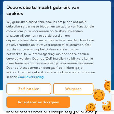
nu studeert in vakgebieden zoals
Deze website maakt gebruik van
rechten, geneeskunde, economie of
cookies
sociale wetenschappen, wij hebben de
Wij gebruiken analytische cookies om je een optimale
gebruikerservaring te bieden en we gebruiken functionele
juiste expert om je te begeleiden.
cookies om jouw voorkeuren op te slaan.Bovendien
plaatsen wij cookies van derde partijen om
gepersonaliseerde advertenties te tonen en de inhoud van
de advertenties op jouw voorkeuren af te stemmen. Ook
97%
730
worden er cookies geplaatst door sociale media-
netwerken. Jouw internetgedrag kan door deze derden
gevolgd worden. Door op 'Zelf instellen' te klikken, kun je
meer lezen over onze cookies en je voorkeuren aanpassen.
Door op 'Accepteren en doorgaan' te klikken, ga je
akkoord met het gebruik van alle cookies zoals omschreven
Tevreden klanten
Positieve feedback
in onze
Cookieverklaring
.
Zelf instellen
Weigeren
Accepteren en doorgaan
Betrouwbare hulp bij je essay