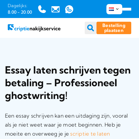
Dagelijks:
8.00 - 20.00
Bestelling
plaatsen
Ga
naar
inhoud
Essay laten schrijven tegen
betaling – Professioneel
ghostwriting!
Een essay schrijven kan een uitdaging zijn, vooral
als je niet weet waar je moet beginnen. Heb je
moeite en overweeg je je
scriptie te laten