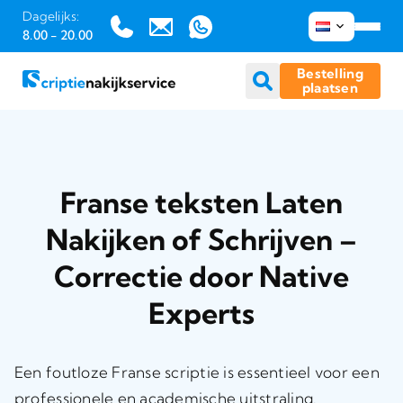
Dagelijks:
8.00 - 20.00
Bestelling
plaatsen
Ga
naar
inhoud
Franse teksten Laten
Nakijken of Schrijven –
Correctie door Native
Experts
Een foutloze Franse scriptie is essentieel voor een
professionele en academische uitstraling.