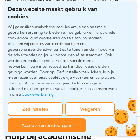
Deze website maakt gebruik van
de academische toon, onze
expert schrijvers
cookies
staan klaar om je te helpen.
Wij gebruiken analytische cookies om je een optimale
gebruikerservaring te bieden en we gebruiken functionele
Moeite met het schrijven
cookies om jouw voorkeuren op te slaan.Bovendien
plaatsen wij cookies van derde partijen om
van een Franse scriptie?
gepersonaliseerde advertenties te tonen en de inhoud van
de advertenties op jouw voorkeuren af te stemmen. Ook
worden er cookies geplaatst door sociale media-
Met onze hulp kun je moeiteloos je franse
netwerken. Jouw internetgedrag kan door deze derden
tekst schrijven, zelfs als je de taal niet als
gevolgd worden. Door op 'Zelf instellen' te klikken, kun je
meer lezen over onze cookies en je voorkeuren aanpassen.
moedertaal spreekt. Met onze
scriptiehulp
Door op 'Accepteren en doorgaan' te klikken, ga je
kun je rekenen op begeleiding bij elke stap
akkoord met het gebruik van alle cookies zoals omschreven
in onze
Cookieverklaring
.
van het proces, van het opstellen van een
helder plan tot het schrijven van een
Zelf instellen
Weigeren
overtuigende inleiding en conclusie.
Accepteren en doorgaan
Hulp bij academische