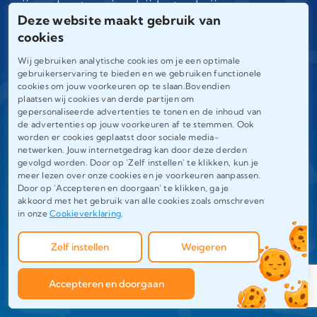
wij ondersteuning bij het schrijven van
Deze website maakt gebruik van
papers in meer dan 50 verschillende
cookies
disciplines. Of je nu studeert in
Wij gebruiken analytische cookies om je een optimale
gebruikerservaring te bieden en we gebruiken functionele
vakgebieden zoals rechten,
cookies om jouw voorkeuren op te slaan.Bovendien
geneeskunde, economie of sociale
plaatsen wij cookies van derde partijen om
gepersonaliseerde advertenties te tonen en de inhoud van
wetenschappen, wij hebben de juiste
de advertenties op jouw voorkeuren af te stemmen. Ook
worden er cookies geplaatst door sociale media-
expert om je te begeleiden.
netwerken. Jouw internetgedrag kan door deze derden
gevolgd worden. Door op 'Zelf instellen' te klikken, kun je
meer lezen over onze cookies en je voorkeuren aanpassen.
Door op 'Accepteren en doorgaan' te klikken, ga je
97%
730
akkoord met het gebruik van alle cookies zoals omschreven
in onze
Cookieverklaring
.
Zelf instellen
Weigeren
Tevreden klanten
Positieve feedback
Accepteren en doorgaan