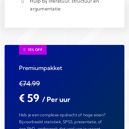
Hulp bij literatuur, structuur en
argumentatie
15% OFF
Premiumpakket
€74.99
€ 59
/ Per uur
Heb je een complexe opdracht of hoge eisen?
Bijvoorbeeld statistiek, SPSS, presentatie, of
een PhD-onderzoek dat veel van je vraagt.