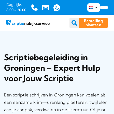
Dagelijks:
8.00 - 20.00
Bestelling
plaatsen
Ga
naar
inhoud
Scriptiebegeleiding in
Groningen – Expert Hulp
voor Jouw Scriptie
Een scriptie schrijven in Groningen kan voelen als
een eenzame klim—urenlang ploeteren, twijfelen
aan je aanpak, verdwalen in de literatuur. Of je nu