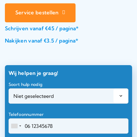
Service bestellen
Schrijven vanaf €45 / pagina*
Nakijken vanaf €3.5 / pagina*
Wij helpen je graag!
Soort hulp nodig
Telefoonnummer