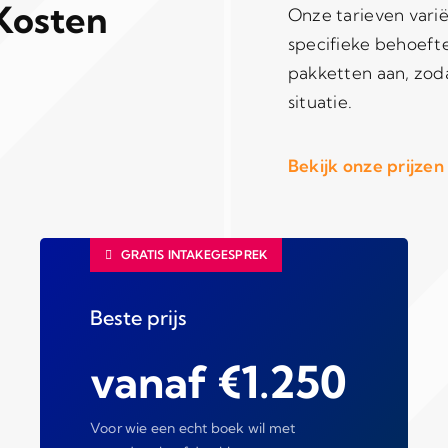
Kosten
Onze tarieven varië
specifieke behoeft
pakketten aan, zodat
situatie.
Bekijk onze prijzen
GRATIS INTAKEGESPREK
Beste prijs
vanaf €1.250
Voor wie een echt boek wil met