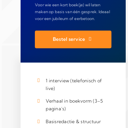
Voor wie een kort boek(je) wil laten
maken op basis van één gesprek. Ideaal
voor een jubileum of eerbetoon.
Bestel service
1 interview (telefonisch of
live)
Verhaal in boekvorm (3–5
pagina’s)
Basisredactie & structuur