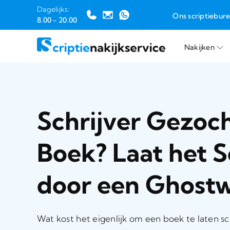
Dagelijks:
Ons scriptiebur
8.00 - 20.00
Nakijken
Ga
naar
inhoud
Schrijver Gezoch
Boek? Laat het S
door een Ghostw
Wat kost het eigenlijk om een boek te laten sc