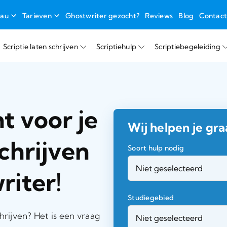
eau
Tarieven
Ghostwriter gezocht?
Reviews
Blog
Contac
Scriptie laten schrijven
Scriptiehulp
Scriptiebegeleiding
t voor je
Wij helpen je gra
chrijven
Soort hulp nodig
riter!
Studiegebied
hrijven? Het is een vraag