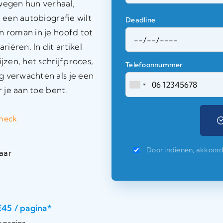
wegen hun verhaal,
 een autobiografie wilt
Deadline
n roman in je hoofd tot
iëren. In dit artikel
jzen, het schrijfproces,
Telefoonnummer
g verwachten als je een
r je aan toe bent.
check
Door indienen, akkoor
aar
€45 / pagina*
r pagina