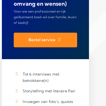
omvang en wensen)
Voor wie een professioneel en rijk
geïllustreerd boek wil over familie, leven
of bedrijf.
Bestel service
Tot 6 interviews met
betrokkene(n)
Storytelling met literaire flair
Invoegen van foto’s, quotes