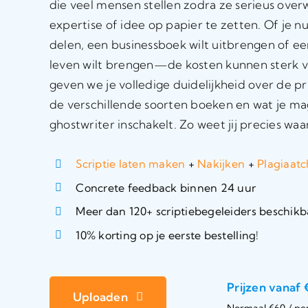
die veel mensen stellen zodra ze serieus over
expertise of idee op papier te zetten. Of je nu
delen, een businessboek wilt uitbrengen of ee
leven wilt brengen—de kosten kunnen sterk var
geven we je volledige duidelijkheid over de pri
de verschillende soorten boeken en wat je ma
ghostwriter inschakelt. Zo weet jij precies waa
Scriptie laten maken
+
Nakijken
+
Plagiaat
Concrete feedback binnen 24 uur
Meer dan 120+ scriptiebegeleiders beschikb
10% korting op je eerste bestelling!
Prijzen vanaf 
Uploaden
Normaal €60 / pe