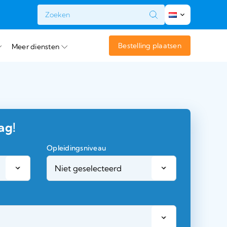
t
Bestelling plaatsen
Meer diensten
ag!
Opleidingsniveau