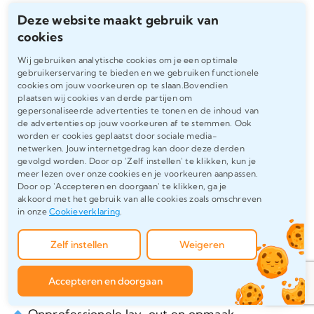
veelvoorkomende problemen:
Deze website maakt gebruik van
cookies
Slechte structuur en onlogische opbouw
Wij gebruiken analytische cookies om je een optimale
Als de hoofdstukken niet logisch op elkaar
gebruikerservaring te bieden en we gebruiken functionele
aansluiten, kan de lezer moeite hebben om je
cookies om jouw voorkeuren op te slaan.Bovendien
plaatsen wij cookies van derde partijen om
redenering te volgen. Zorg voor een
gepersonaliseerde advertenties te tonen en de inhoud van
duidelijke indeling en heldere overgangen
de advertenties op jouw voorkeuren af te stemmen. Ook
worden er cookies geplaatst door sociale media-
tussen paragrafen.
netwerken. Jouw internetgedrag kan door deze derden
gevolgd worden. Door op 'Zelf instellen' te klikken, kun je
meer lezen over onze cookies en je voorkeuren aanpassen.
Onjuiste relatie tussen theorie en
Door op 'Accepteren en doorgaan' te klikken, ga je
praktijkonderzoek
akkoord met het gebruik van alle cookies zoals omschreven
in onze
Cookieverklaring
.
Als het theoretisch kader niet aansluit bij je
praktijkonderzoek, mist je scriptie
Zelf instellen
Weigeren
samenhang. Dit kan de geloofwaardigheid van
je onderzoek ondermijnen.
Accepteren en doorgaan
Onprofessionele lay-out en opmaak