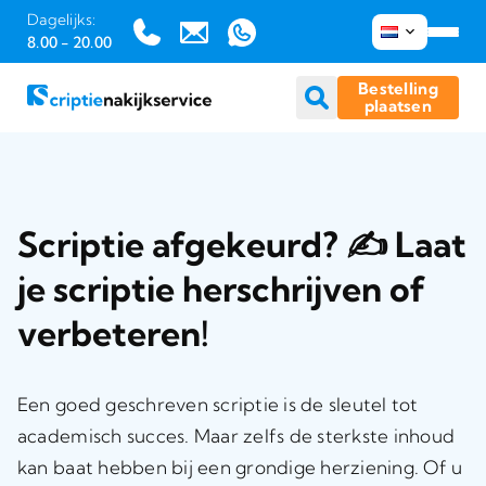
Dagelijks:
8.00 - 20.00
Bestelling
plaatsen
Ga
naar
inhoud
Scriptie afgekeurd? ✍️ Laat
je scriptie herschrijven of
verbeteren!
Een goed geschreven scriptie is de sleutel tot
academisch succes. Maar zelfs de sterkste inhoud
kan baat hebben bij een grondige herziening. Of u