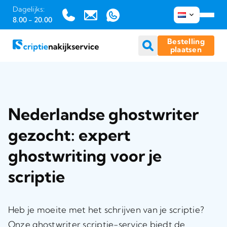
Dagelijks:
8.00 - 20.00
Bestelling
plaatsen
Ga
naar
inhoud
Nederlandse ghostwriter
gezocht: expert
ghostwriting voor je
scriptie
Heb je moeite met het schrijven van je scriptie?
Onze ghostwriter scriptie-service biedt de