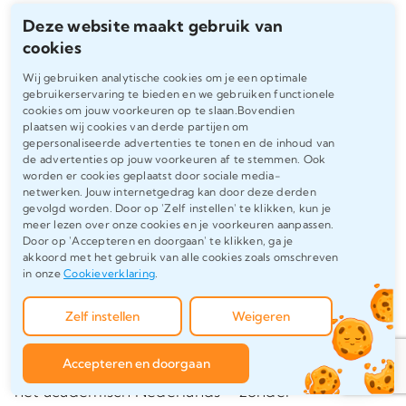
scriptie Nederlands
, kies je voor kwaliteit
Deze website maakt gebruik van
zonder compromissen. Een
cookies
moedertaalspreker schrijft niet alleen
Wij gebruiken analytische cookies om je een optimale
foutloos, maar denkt, voelt en formuleert in
gebruikerservaring te bieden en we gebruiken functionele
cookies om jouw voorkeuren op te slaan.Bovendien
de taal waarin jij moet afstuderen. Dat maakt
plaatsen wij cookies van derde partijen om
gepersonaliseerde advertenties te tonen en de inhoud van
het verschil tussen ‘voldoende’ en
de advertenties op jouw voorkeuren af te stemmen. Ook
‘uitstekend’.
worden er cookies geplaatst door sociale media-
netwerken. Jouw internetgedrag kan door deze derden
gevolgd worden. Door op 'Zelf instellen' te klikken, kun je
meer lezen over onze cookies en je voorkeuren aanpassen.
Geen vertaalfouten en
Door op 'Accepteren en doorgaan' te klikken, ga je
akkoord met het gebruik van alle cookies zoals omschreven
natuurlijk academisch
in onze
Cookieverklaring
.
taalgebruik
Zelf instellen
Weigeren
Accepteren en doorgaan
Een Nederlandse ghostwriter schrijft direct in
het academisch Nederlands—zonder