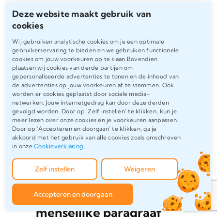
op originaliteit
Deze website maakt gebruik van
cookies
Gebruik onze gratis tools of platforms als
Wij gebruiken analytische cookies om je een optimale
gebruikerservaring te bieden en we gebruiken functionele
Turnitin, Scribbr of Ephorus om te
cookies om jouw voorkeuren op te slaan.Bovendien
controleren of je tekst overeenkomt met
plaatsen wij cookies van derde partijen om
gepersonaliseerde advertenties te tonen en de inhoud van
bestaande bronnen. Wil je zeker weten dat
de advertenties op jouw voorkeuren af te stemmen. Ook
jouw versie uniek is? Herschrijf de AI-output
worden er cookies geplaatst door sociale media-
netwerken. Jouw internetgedrag kan door deze derden
in je eigen woorden, voeg bronnen toe en
gevolgd worden. Door op 'Zelf instellen' te klikken, kun je
meer lezen over onze cookies en je voorkeuren aanpassen.
gebruik parafraseertools of een plagiaat
Door op 'Accepteren en doorgaan' te klikken, ga je
checker om jezelf te beschermen.
akkoord met het gebruik van alle cookies zoals omschreven
in onze
Cookieverklaring
.
Transparantie en eigen inbreng blijven altijd
de veiligste weg.
Zelf instellen
Weigeren
Voorbeeld: van AI-tekst naar
Accepteren en doorgaan
menselijke paragraaf