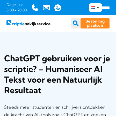
Dagelijks:
8.00 - 20.00
Bestelling
plaatsen
Ga
naar
inhoud
ChatGPT gebruiken voor je
scriptie? – Humaniseer AI
Tekst voor een Natuurlijk
Resultaat
Steeds meer studenten en schrijvers ontdekken
de kracht van AI-tools zoals ChatGPT en zoeken