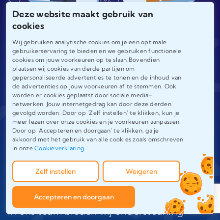
Deze website maakt gebruik van
cookies
Wij gebruiken analytische cookies om je een optimale
gebruikerservaring te bieden en we gebruiken functionele
cookies om jouw voorkeuren op te slaan.Bovendien
plaatsen wij cookies van derde partijen om
gepersonaliseerde advertenties te tonen en de inhoud van
de advertenties op jouw voorkeuren af te stemmen. Ook
worden er cookies geplaatst door sociale media-
netwerken. Jouw internetgedrag kan door deze derden
gevolgd worden. Door op 'Zelf instellen' te klikken, kun je
meer lezen over onze cookies en je voorkeuren aanpassen.
Door op 'Accepteren en doorgaan' te klikken, ga je
akkoord met het gebruik van alle cookies zoals omschreven
in onze
Cookieverklaring
.
Onze schrijvers en proeflezers
voor uw artikel
Zelf instellen
Weigeren
Met meer dan 120 ervaren specialisten
Accepteren en doorgaan
in ons team bieden wij ondersteuning