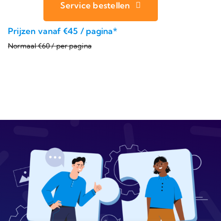
Service bestellen
Prijzen vanaf €45 / pagina*
Normaal €60 / per pagina