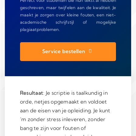
Perfect voor studenten die hun tekst al hebben
geschreven, maar twijfelen aan de kwaliteit. Je
maakt je zorgen over kleine fouten, een niet-
academische schrijfstijl of mogelijke
plagiaatproblemen.
Service bestellen
Resultaat
: Je scriptie is taalkundig in
orde, netjes opgemaakt en voldoet
aan de eisen van je opleiding. Je kunt
’m zonder stress inleveren, zonder
bang te zijn voor fouten of