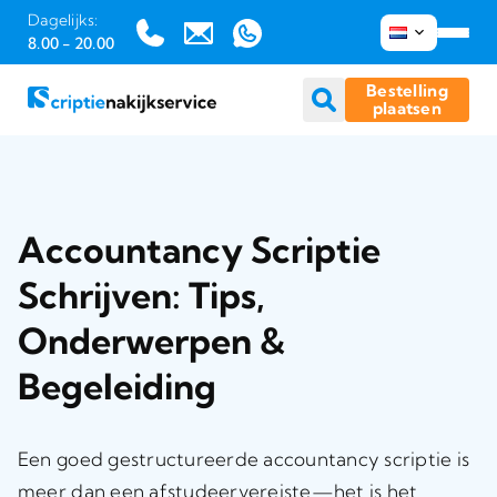
Dagelijks:
8.00 - 20.00
Bestelling
plaatsen
Ga
naar
inhoud
Accountancy Scriptie
Schrijven: Tips,
Onderwerpen &
Begeleiding
Een goed gestructureerde accountancy scriptie is
meer dan een afstudeervereiste—het is het