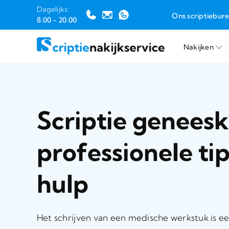
Dagelijks:
Ons scriptiebur
8.00 - 20.00
Nakijken
Ga
naar
inhoud
Scriptie genees
professionele ti
hulp
Het schrijven van een medische werkstuk is e