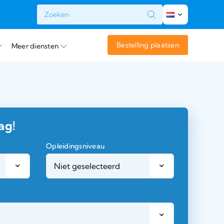
t
Bestelling plaatsen
Meer diensten
ag!
Opleidingsniveau