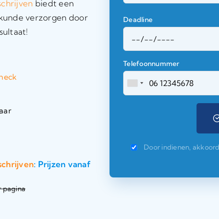
schrijven
biedt een
eskunde verzorgen door
Deadline
sultaat!
Telefoonnummer
check
aar
Door indienen, akkoor
schrijven
: Prijzen vanaf
r pagina