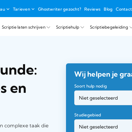
eau
Tarieven
Ghostwriter gezocht?
Reviews
Blog
Contac
Scriptie laten schrijven
Scriptiehulp
Scriptiebegeleiding
kunde:
Wij helpen je gra
ps en
Soort hulp nodig
Studiegebied
en complexe taak die