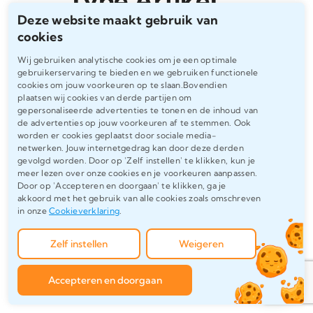
Deze website maakt gebruik van
cookies
Wij gebruiken analytische cookies om je een optimale
Elk artikel heeft zijn eigen doel, doelgroep en
gebruikerservaring te bieden en we gebruiken functionele
stijl, daarom bieden wij op maat geschreven
cookies om jouw voorkeuren op te slaan.Bovendien
plaatsen wij cookies van derde partijen om
artikelen die perfect aansluiten bij jouw
gepersonaliseerde advertenties te tonen en de inhoud van
wensen. Daarom hanteren wij een flexibele
de advertenties op jouw voorkeuren af te stemmen. Ook
worden er cookies geplaatst door sociale media-
en op maat gemaakte aanpak, afgestemd op
netwerken. Jouw internetgedrag kan door deze derden
gevolgd worden. Door op 'Zelf instellen' te klikken, kun je
academische eisen, journalistieke principes of
meer lezen over onze cookies en je voorkeuren aanpassen.
zakelijke doelstellingen. Of je nu een
Door op 'Accepteren en doorgaan' te klikken, ga je
akkoord met het gebruik van alle cookies zoals omschreven
wetenschappelijk paper, een journalistiek stuk
in onze
Cookieverklaring
.
of een SEO-geoptimaliseerd artikel nodig
hebt, wij zorgen voor een perfect
Zelf instellen
Weigeren
eindresultaat.
Accepteren en doorgaan