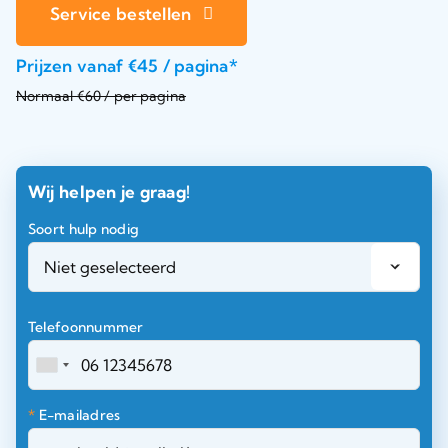
Service bestellen
Prijzen vanaf €45 / pagina*
Normaal €60 / per pagina
Wij helpen je graag!
Soort hulp nodig
Telefoonnummer
*
E-mailadres