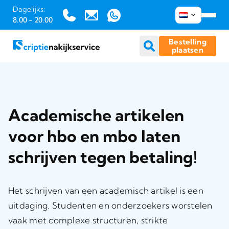
Dagelijks:
8.00 - 20.00
Bestelling
plaatsen
Ga
naar
inhoud
Academische artikelen
voor hbo en mbo laten
schrijven tegen betaling!
Het schrijven van een academisch artikel is een
uitdaging. Studenten en onderzoekers worstelen
vaak met complexe structuren, strikte