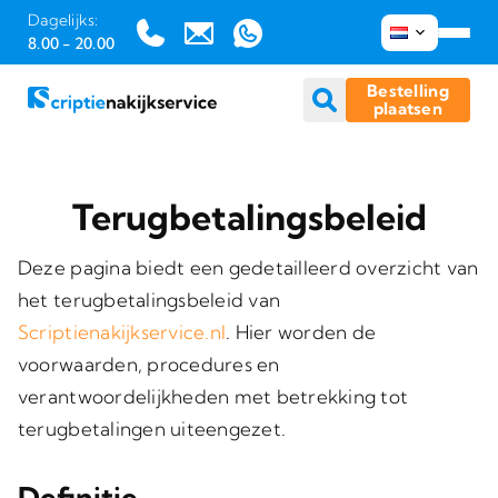
Dagelijks:
8.00 - 20.00
Bestelling
plaatsen
Ga
naar
Terugbetalingsbeleid
inhoud
Deze pagina biedt een gedetailleerd overzicht van
het terugbetalingsbeleid van
Scriptienakijkservice.nl
. Hier worden de
voorwaarden, procedures en
verantwoordelijkheden met betrekking tot
terugbetalingen uiteengezet.
Definitie