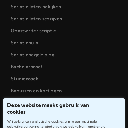
Scriptie laten nakijken
Scriptie laten schrijven
Ghostwriter scriptie
Scriptiehulp
Scriptiebegeleiding
Bachelorproef
Studiecoach
Bonussen en kortingen
Deze website maakt gebruik van
Hulp & Support
cookies
Algemene voorwaarden
Wij gebruiken analytische cookies om je een optimale
gebruikerservaring te bieden en we gebruiken functionele