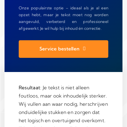
Onze populairste optie – ideaal als je al een
opzet hebt, maar je tekst moet nog worden
aangevuld, verbeterd en professioneel
afgewerkt. Je wil hulp bij inhoud én correctie.
Service bestellen
Resultaat
: Je tekst is niet alleen
foutloos, maar ook inhoudelijk sterker.
Wij vullen aan waar nodig, herschrijven
onduidelijke stukken en zorgen dat
het logisch en overtuigend overkomt.