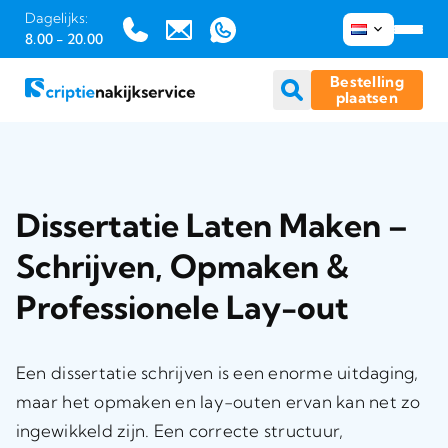
Dagelijks:
8.00 - 20.00
Bestelling
plaatsen
Ga
naar
inhoud
Dissertatie Laten Maken –
Schrijven, Opmaken &
Professionele Lay-out
Een dissertatie schrijven is een enorme uitdaging,
maar het opmaken en lay-outen ervan kan net zo
ingewikkeld zijn. Een correcte structuur,