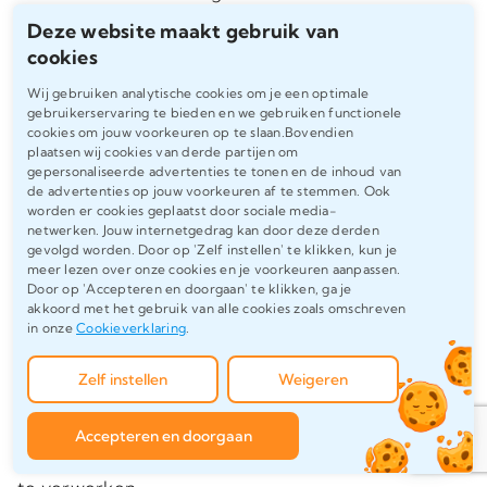
afbeeldingen en tabellen op dezelfde
Deze website maakt gebruik van
manier zijn opgemaakt en uitgelijnd.
cookies
Wij gebruiken analytische cookies om je een optimale
Referenties en Literatuurlijst:
gebruikerservaring te bieden en we gebruiken functionele
cookies om jouw voorkeuren op te slaan.Bovendien
Correct Bronvermelding
plaatsen wij cookies van derde partijen om
gepersonaliseerde advertenties te tonen en de inhoud van
de advertenties op jouw voorkeuren af te stemmen. Ook
Een correcte bronvermelding is essentieel
worden er cookies geplaatst door sociale media-
netwerken. Jouw internetgedrag kan door deze derden
voor elke dissertatie. Het toont aan dat je
gevolgd worden. Door op 'Zelf instellen' te klikken, kun je
onderzoek gebaseerd is op betrouwbare
meer lezen over onze cookies en je voorkeuren aanpassen.
Door op 'Accepteren en doorgaan' te klikken, ga je
bronnen en voorkomt plagiaat. Universiteiten
akkoord met het gebruik van alle cookies zoals omschreven
hanteren strikte eisen voor referentiestijlen,
in onze
Cookieverklaring
.
en een onjuiste literatuurlijst kan tot
Zelf instellen
Weigeren
puntenaftrek of zelfs afwijzing leiden.
Professionele ondersteuning helpt om je
Accepteren en doorgaan
referenties foutloos en volgens de juiste stijl