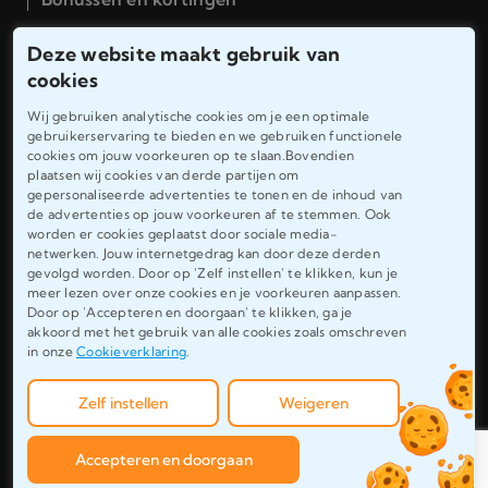
Deze website maakt gebruik van
Hulp & Support
cookies
Algemene voorwaarden
Wij gebruiken analytische cookies om je een optimale
gebruikerservaring te bieden en we gebruiken functionele
cookies om jouw voorkeuren op te slaan.Bovendien
Privacybeleid
plaatsen wij cookies van derde partijen om
gepersonaliseerde advertenties te tonen en de inhoud van
Cookiebeleid
de advertenties op jouw voorkeuren af te stemmen. Ook
worden er cookies geplaatst door sociale media-
Kwaliteitsgarantie
netwerken. Jouw internetgedrag kan door deze derden
gevolgd worden. Door op 'Zelf instellen' te klikken, kun je
meer lezen over onze cookies en je voorkeuren aanpassen.
Terugbetalingsbeleid
Door op 'Accepteren en doorgaan' te klikken, ga je
akkoord met het gebruik van alle cookies zoals omschreven
in onze
Cookieverklaring
.
© 2012 - 2026 • Scriptienakijkservice • Alle Rechten
Zelf instellen
Weigeren
Voorbehouden
Accepteren en doorgaan