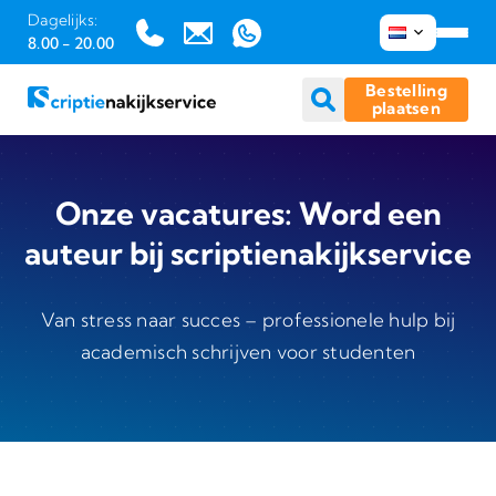
Dagelijks:
8.00 - 20.00
Bestelling
plaatsen
Ga
naar
Onze vacatures: Word een
inhoud
auteur bij scriptienakijkservice
Van stress naar succes – professionele hulp bij
academisch schrijven voor studenten