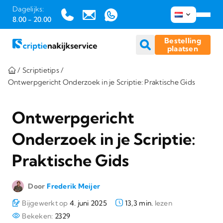
Dagelijks:
8.00 - 20.00
Bestelling
plaatsen
Ga
/
Scriptietips
/
naar
Ontwerpgericht Onderzoek in je Scriptie: Praktische Gids
inhoud
Ontwerpgericht
Onderzoek in je Scriptie:
Praktische Gids
Door
Frederik Meijer
Bijgewerkt op
4. juni 2025
13,3 min.
lezen
Bekeken:
2329