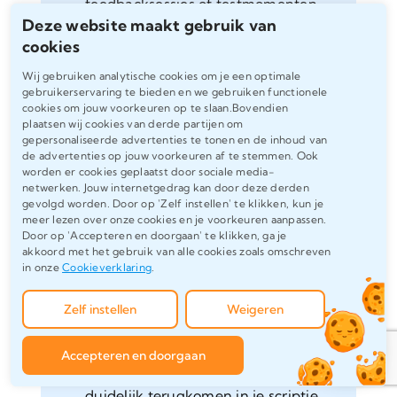
feedbacksessies of testmomenten.
Deze website maakt gebruik van
Luister naar hun behoeften en
cookies
context, en gebruik hun input als
richtinggevend kompas. Zo zorg je
Wij gebruiken analytische cookies om je een optimale
ervoor dat je oplossing relevant is én
gebruikerservaring te bieden en we gebruiken functionele
cookies om jouw voorkeuren op te slaan.Bovendien
gedragen wordt door de praktijk.
plaatsen wij cookies van derde partijen om
gepersonaliseerde advertenties te tonen en de inhoud van
de advertenties op jouw voorkeuren af te stemmen. Ook
worden er cookies geplaatst door sociale media-
netwerken. Jouw internetgedrag kan door deze derden
gevolgd worden. Door op 'Zelf instellen' te klikken, kun je
meer lezen over onze cookies en je voorkeuren aanpassen.
Documenteer iteraties
Door op 'Accepteren en doorgaan' te klikken, ga je
akkoord met het gebruik van alle cookies zoals omschreven
helder en beknopt
in onze
Cookieverklaring
.
Zelf instellen
Een kernprincipe van
Weigeren
ontwerponderzoek is iteratie: het
herhaaldelijk testen en verbeteren
Accepteren en doorgaan
van je ontwerp. Laat dit proces
duidelijk terugkomen in je scriptie.