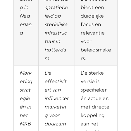
g in
aptatiebe
biedt een
Ned
leid op
duidelijke
erlan
stedelijke
focus en
d
infrastruc
relevantie
tuur in
voor
Rotterda
beleidsmake
m
rs.
Mark
De
De sterke
eting
effectivit
versie is
strat
eit van
specifieker
egie
influencer
én actueler,
ën in
marketin
met directe
het
g voor
koppeling
MKB
duurzam
aan het