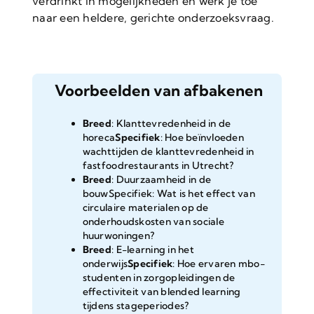
verdrinkt in mogelijkheden en werk je toe
naar een heldere, gerichte onderzoeksvraag.
Voorbeelden van afbakenen
Breed
: Klanttevredenheid in de
horeca
Specifiek
: Hoe beïnvloeden
wachttijden de klanttevredenheid in
fastfoodrestaurants in Utrecht?
Breed
: Duurzaamheid in de
bouwSpecifiek: Wat is het effect van
circulaire materialen op de
onderhoudskosten van sociale
huurwoningen?
Breed
: E-learning in het
onderwijs
Specifiek
: Hoe ervaren mbo-
studenten in zorgopleidingen de
effectiviteit van blended learning
tijdens stageperiodes?