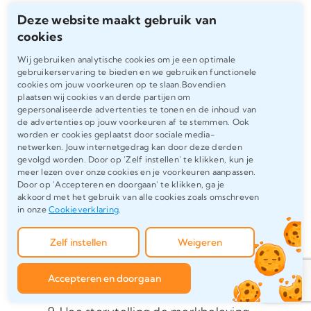
mapping op klanttevredenheid bij
Deze website maakt gebruik van
webshops
cookies
Prijsdynamiek en klantperceptie in
Wij gebruiken analytische cookies om je een optimale
abonnementsmodellen voor
gebruikerservaring te bieden en we gebruiken functionele
cookies om jouw voorkeuren op te slaan.Bovendien
sportscholen
plaatsen wij cookies van derde partijen om
gepersonaliseerde advertenties te tonen en de inhoud van
Communicatie & Media
de advertenties op jouw voorkeuren af te stemmen. Ook
worden er cookies geplaatst door sociale media-
netwerken. Jouw internetgedrag kan door deze derden
De rol van micro-influencers in lokale
gevolgd worden. Door op 'Zelf instellen' te klikken, kun je
marketingcampagnes
meer lezen over onze cookies en je voorkeuren aanpassen.
Door op 'Accepteren en doorgaan' te klikken, ga je
Crisiscommunicatie op social media:
akkoord met het gebruik van alle cookies zoals omschreven
een case study van Nederlandse
in onze
Cookieverklaring
.
gemeenten
Zelf instellen
Weigeren
Interne communicatie en
medewerkersbetrokkenheid tijdens
Accepteren en doorgaan
organisatieveranderingen