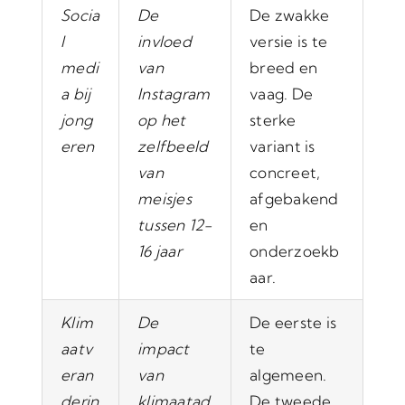
Socia
De
De zwakke
l
invloed
versie is te
medi
van
breed en
a bij
Instagram
vaag. De
jong
op het
sterke
eren
zelfbeeld
variant is
van
concreet,
meisjes
afgebakend
tussen 12-
en
16 jaar
onderzoekb
aar.
Klim
De
De eerste is
aatv
impact
te
eran
van
algemeen.
derin
klimaatad
De tweede