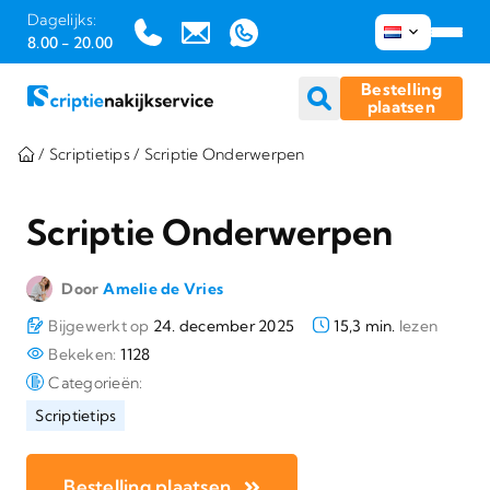
Dagelijks:
8.00 - 20.00
Bestelling
plaatsen
Ga
/
Scriptietips
/
Scriptie Onderwerpen
naar
inhoud
Scriptie Onderwerpen
Door
Amelie de Vries
Bijgewerkt op
24. december 2025
15,3 min.
lezen
Bekeken:
1128
Categorieën:
Scriptietips
Bestelling plaatsen