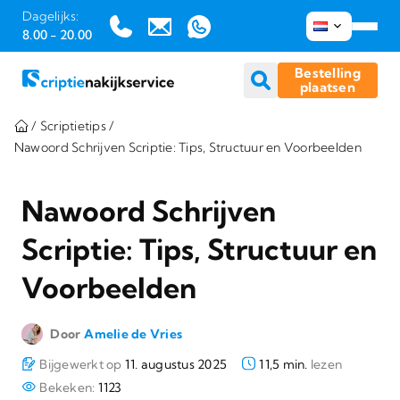
Dagelijks:
8.00 - 20.00
Bestelling
plaatsen
Ga
/
Scriptietips
/
naar
Nawoord Schrijven Scriptie: Tips, Structuur en Voorbeelden
inhoud
Nawoord Schrijven
Scriptie: Tips, Structuur en
Voorbeelden
Door
Amelie de Vries
Bijgewerkt op
11. augustus 2025
11,5 min.
lezen
Bekeken:
1123