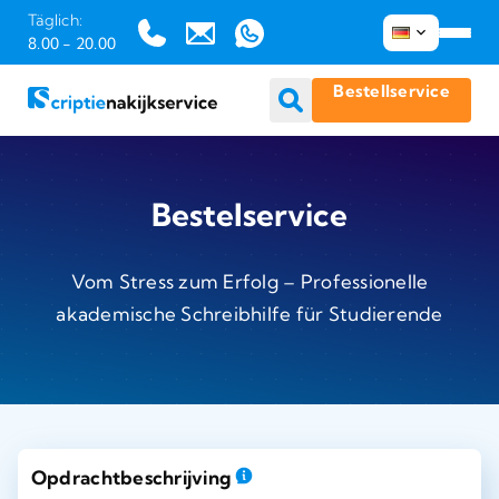
Täglich:
8.00 - 20.00
Bestellservice
Zum
Inhalt
Bestelservice
springen
Vom Stress zum Erfolg – Professionelle
akademische Schreibhilfe für Studierende
Geef hier een gedetailleerde beschrijving van je opdracht, inclusief specifieke vereisten en richtlijnen. Dit helpt ons beter te begrijpen wat je nodig hebt.
Opdrachtbeschrijving